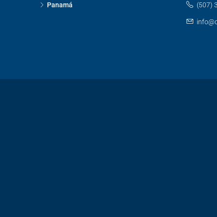
Panamá
(507) 
info@d