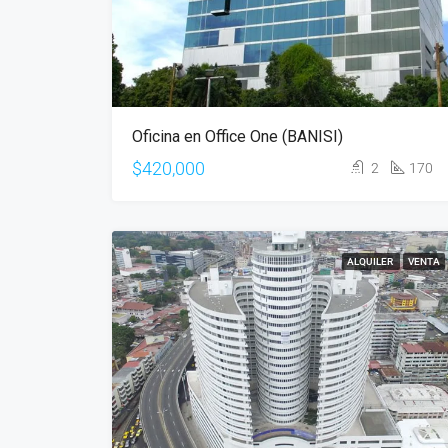
Oficina en Office One (BANISI)
$420,000
2
170
ALQUILER
VENTA