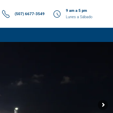
9 am a 5 pm
(507) 6677-3549
Lunes a Sábado