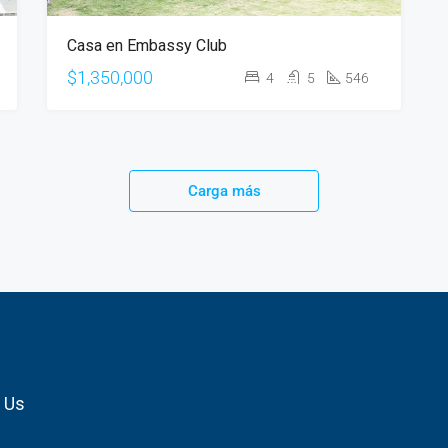
Casa en Embassy Club
$1,350,000
4
5
546
Carga más
 Us