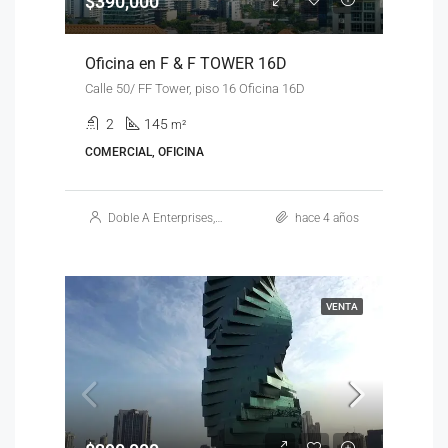
$390,000
Oficina en F & F TOWER 16D
Calle 50/ FF Tower, piso 16 Oficina 16D
2
145
m²
COMERCIAL, OFICINA
Doble A Enterprises, S.A.
hace 4 años
VENTA