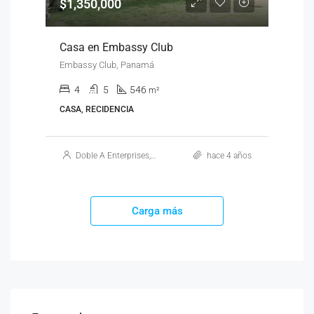
$1,350,000
Casa en Embassy Club
Embassy Club, Panamá
4
5
546
m²
CASA, RECIDENCIA
Doble A Enterprises, S.A.
hace 4 años
Carga más