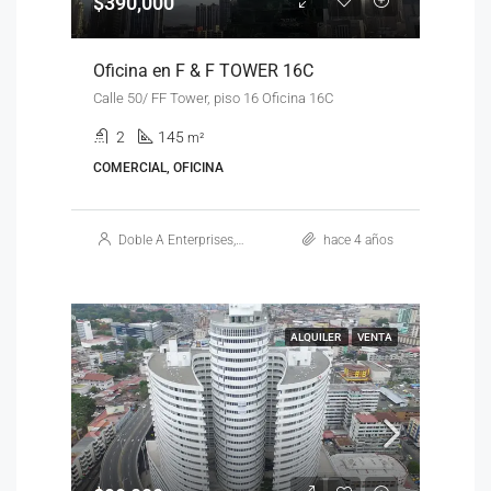
$390,000
Oficina en F & F TOWER 16C
Calle 50/ FF Tower, piso 16 Oficina 16C
2
145
m²
COMERCIAL, OFICINA
Doble A Enterprises, S.A.
hace 4 años
ALQUILER
VENTA