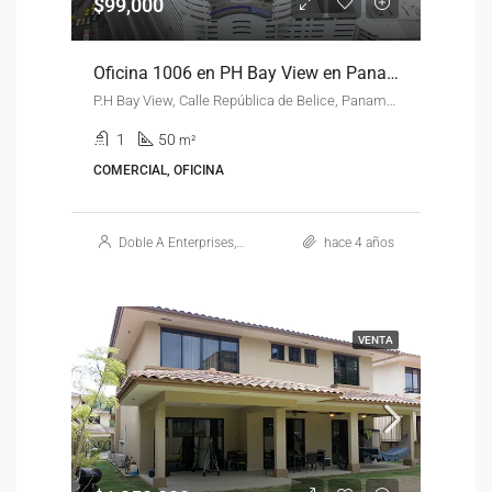
$99,000
Oficina 1006 en PH Bay View en Panamá
P.H Bay View, Calle República de Belice, Panamá. Al final de la Ave. Balboa
1
50
m²
COMERCIAL, OFICINA
Doble A Enterprises, S.A.
hace 4 años
VENTA