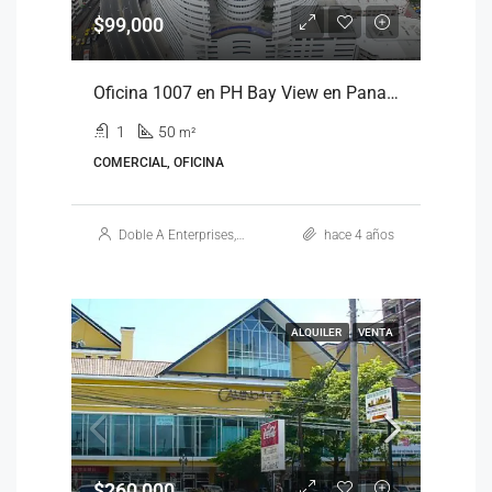
$99,000
Oficina 1007 en PH Bay View en Panamá
1
50
m²
COMERCIAL, OFICINA
Doble A Enterprises, S.A.
hace 4 años
ALQUILER
VENTA
$260,000