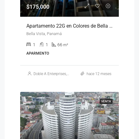
$175,000
Apartamento 22G en Colores de Bella Vista
Bella Vista, Panamá
1
1
66
m²
APARMENTO
Doble A Enterprises, S.A.
hace 12 meses
VENTA