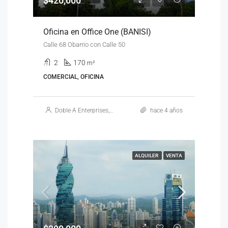
$420,000
Oficina en Office One (BANISI)
Calle 68 Obarrio con Calle 50
2
170
m²
COMERCIAL, OFICINA
Doble A Enterprises, S.A.
hace 4 años
ALQUILER
VENTA