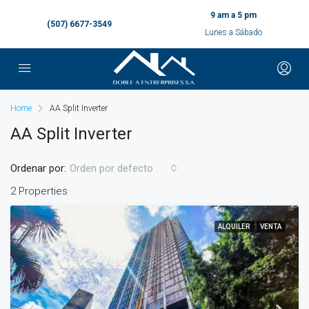
9 am a 5 pm
(507) 6677-3549
Lunes a Sábado
Home
AA Split Inverter
AA Split Inverter
Ordenar por:
Orden por defecto
2 Properties
ALQUILER
VENTA