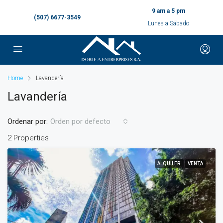
9 am a 5 pm
(507) 6677-3549
Lunes a Sábado
Home
Lavandería
Lavandería
Ordenar por:
Orden por defecto
2 Properties
ALQUILER
VENTA