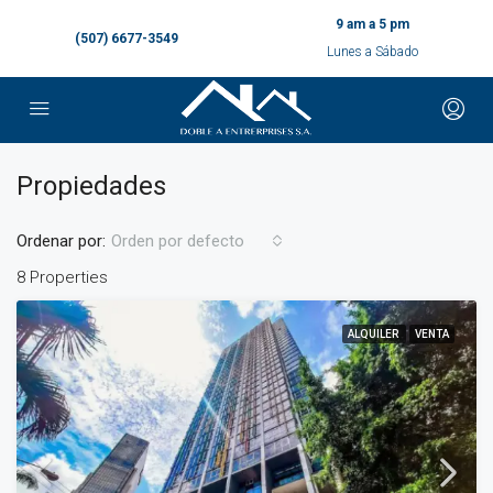
9 am a 5 pm
(507) 6677-3549
Lunes a Sábado
Propiedades
Ordenar por:
Orden por defecto
8 Properties
ALQUILER
VENTA