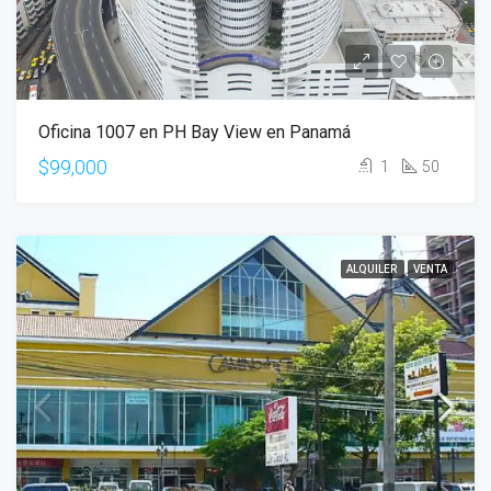
Oficina 1007 en PH Bay View en Panamá
$99,000
1
50
ALQUILER
VENTA