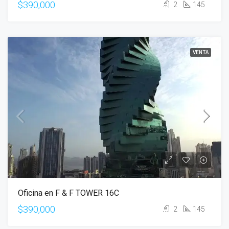
$390,000
2
145
VENTA
Oficina en F & F TOWER 16C
$390,000
2
145